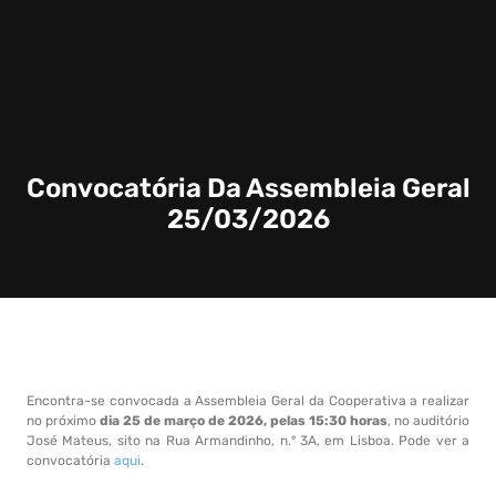
Convocatória Da Assembleia Geral
25/03/2026
Encontra-se convocada a Assembleia Geral da Cooperativa a realizar
no próximo
dia 25 de março de 2026, pelas 15:30 horas
, no auditório
José Mateus, sito na Rua Armandinho, n.º 3A, em Lisboa. Pode ver a
convocatória
aqui
.